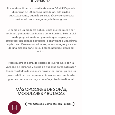
inversión?
Por su durabilidad, un mueble de cuero GENUINO puede
durar más de 20 años sin peladuras, si lo cuidas
adecuadamente, además se limpia fácil y siempre será
considerado como elegante y de buen gusto.
El cuero es un producto natural único que no puede ser
replicado por productos hechos por el hombre. Solo la piel
puede proporcionarte un producto que respira y se
embellece con el paso del tiempo, desarrollando una pátina
propia. Las diferentes tonalidades, lacras, arrugas y marcas
de una piel son parte de su belleza natural e identidad
única.
Nuestra amplia gama de colores de cueros junto con la
variedad de tamaños y estilos de nuestros sofás satisfacen
las necesidades de cualquier amante del cuero, ya sea un
joven adulto en un departamento moderno o una familia
grande con casa de mayor tamaño y diseño tradicional.
MÁS OPCIONES DE SOFÁS,
MODULARES Y BUTACAS
Ver Catálogo Completo con Precios