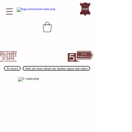
To return
Find out more about our leather types and colors