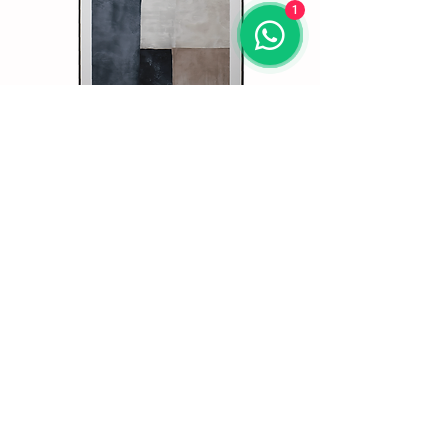
1
ARTE DE PARED 5
Alto: 95 cm
Largo: 72 cm
$150,00